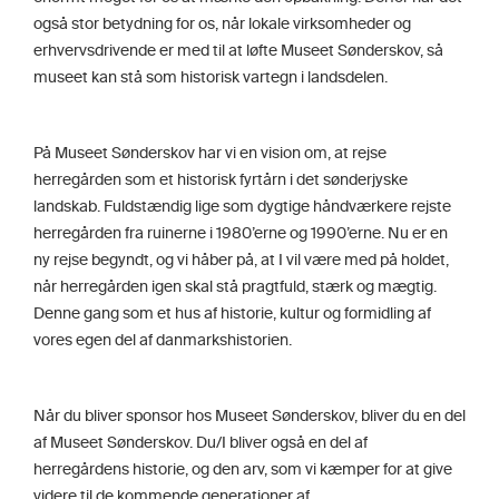
også stor betydning for os, når lokale virksomheder og
erhvervsdrivende er med til at løfte Museet Sønderskov, så
museet kan stå som historisk vartegn i landsdelen.
På Museet Sønderskov har vi en vision om, at rejse
herregården som et historisk fyrtårn i det sønderjyske
landskab. Fuldstændig lige som dygtige håndværkere rejste
herregården fra ruinerne i 1980’erne og 1990’erne. Nu er en
ny rejse begyndt, og vi håber på, at I vil være med på holdet,
når herregården igen skal stå pragtfuld, stærk og mægtig.
Denne gang som et hus af historie, kultur og formidling af
vores egen del af danmarkshistorien.
Når du bliver sponsor hos Museet Sønderskov, bliver du en del
af Museet Sønderskov. Du/I bliver også en del af
herregårdens historie, og den arv, som vi kæmper for at give
videre til de kommende generationer af