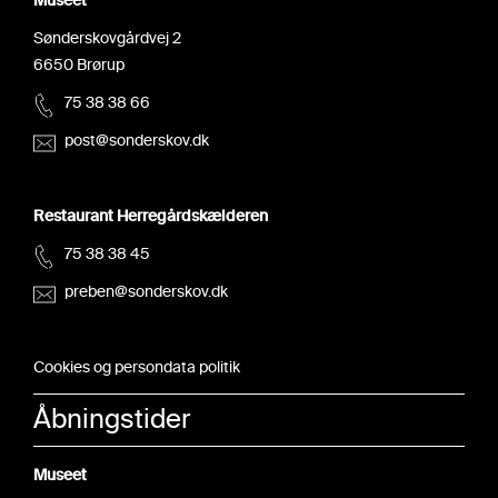
Museet
Sønderskovgårdvej 2
6650 Brørup
75 38 38 66
post@sonderskov.dk
Restaurant Herregårdskælderen
75 38 38 45
preben@sonderskov.dk
Cookies og persondata politik
Åbningstider
Museet