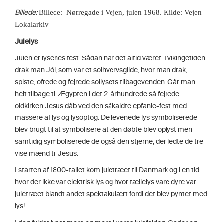
Billede:
Billede: Nørregade i Vejen, julen 1968. Kilde: Vejen
Lokalarkiv
Julelys
Julen er lysenes fest. Sådan har det altid været. I vikingetiden
drak man Jól, som var et solhvervsgilde, hvor man drak,
spiste, ofrede og fejrede sollysets tilbagevenden. Går man
helt tilbage til Ægypten i det 2. århundrede så fejrede
oldkirken Jesus dåb ved den såkaldte epfanie-fest med
massere af lys og lysoptog. De levenede lys symboliserede
blev brugt til at symbolisere at den døbte blev oplyst men
samtidig symboliserede de også den stjerne, der ledte de tre
vise mænd til Jesus.
I starten af 1800-tallet kom juletræet til Danmark og i en tid
hvor der ikke var elektrisk lys og hvor tællelys vare dyre var
juletræet blandt andet spektakulært fordi det blev pyntet med
lys!