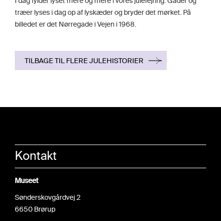
I dag fylder lyset mere og mere i vores julefejring. Gader og
træer lyses i dag op af lyskæder og bryder det mørket. På
billedet er det Nørregade i Vejen i 1968.
TILBAGE TIL FLERE JULEHISTORIER
Kontakt
Museet
Sønderskovgårdvej 2
6650 Brørup