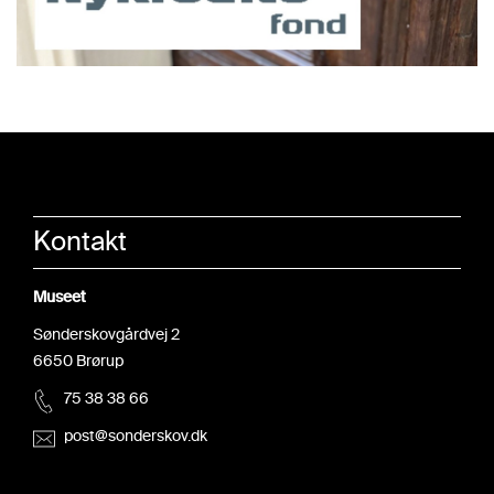
Kontakt
Museet
Sønderskovgårdvej 2
6650 Brørup
75 38 38 66
post@sonderskov.dk