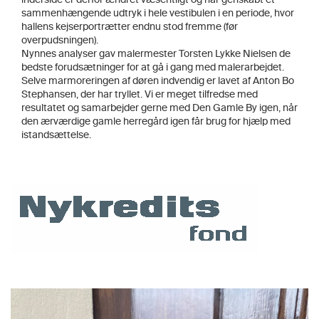
inderside er derfor ændret væsentligt og har genskabt et
sammenhængende udtryk i hele vestibulen i en periode, hvor
hallens kejserportrætter endnu stod fremme (før
overpudsningen).
Nynnes analyser gav malermester Torsten Lykke Nielsen de
bedste forudsætninger for at gå i gang med malerarbejdet.
Selve marmoreringen af døren indvendig er lavet af Anton Bo
Stephansen, der har tryllet. Vi er meget tilfredse med
resultatet og samarbejder gerne med Den Gamle By igen, når
den ærværdige gamle herregård igen får brug for hjælp med
istandsættelse.