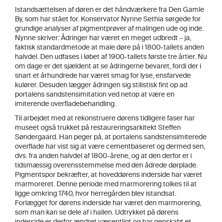
Istandsættelsen af døren er det håndværkere fra Den Gamle
By, som har stået for. Konservator Nynne Sethia sørgede for
grundige analyser af pigmentprøver af malingen ude og inde.
Nynne skriver: Ådringer har været en meget udbredt – ja,
faktisk standardmetode at male døre på i 1800-tallets anden
halvdel. Den udfases i løbet af 1900-tallets første tre årtier. Nu
om dage er det sjældent at se ådringerne bevaret, fordi der i
snart et århundrede har været smag for lyse, ensfarvede
kulører. Desuden lægger ådringen sig stilistisk fint op ad
portalens sandstensimitation ved netop at være en
imiterende overfladebehandling.
Til arbejdet med at rekonstruere dørens tidligere faser har
museet også trukket på restaureringsarkitekt Steffen
Søndergaard. Han peger på, at portalens sandstensimiterede
overflade har vist sig at være cementbaseret og dermed sen,
dvs. fra anden halvdel af 1800-årene, og at den derfor er i
tidsmæssig overensstemmelse med den ådrede dørplade.
Pigmentspor bekræfter, at hoveddørens inderside har været
marmoreret. Denne periode med marmorering tolkes til at
ligge omkring 1740, hvor herregården blev istandsat.
Forlægget for dørens inderside har været den marmorering,
som man kan se dele af i hallen. Udtrykket på dørens